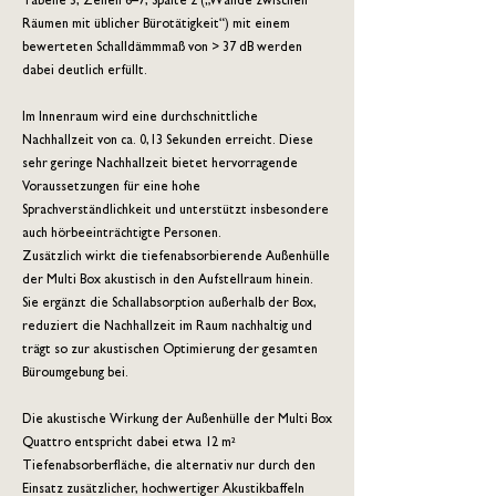
Tabelle 3, Zeilen 6–7, Spalte 2 („Wände zwischen
Räumen mit üblicher Bürotätigkeit“) mit einem
bewerteten Schalldämmmaß von > 37 dB werden
dabei deutlich erfüllt.
Im Innenraum wird eine durchschnittliche
Nachhallzeit von ca. 0,13 Sekunden erreicht. Diese
sehr geringe Nachhallzeit bietet hervorragende
Voraussetzungen für eine hohe
Sprachverständlichkeit und unterstützt insbesondere
auch hörbeeinträchtigte Personen.
Zusätzlich wirkt die tiefenabsorbierende Außenhülle
der Multi Box akustisch in den Aufstellraum hinein.
Sie ergänzt die Schallabsorption außerhalb der Box,
reduziert die Nachhallzeit im Raum nachhaltig und
trägt so zur akustischen Optimierung der gesamten
Büroumgebung bei.
Die akustische Wirkung der Außenhülle der Multi Box
Quattro entspricht dabei etwa 12 m²
Tiefenabsorberfläche, die alternativ nur durch den
Einsatz zusätzlicher, hochwertiger Akustikbaffeln