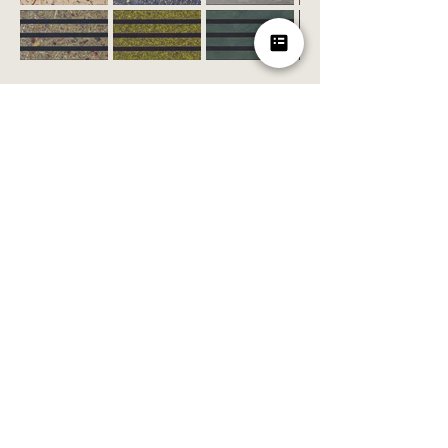
View brochure
to Paro-Website
As individual as your office
Every work environment is different. That's why
the solution can be adapted to spatial,
functional, and design requirements. The basis
for this: a well-thought-out concept, proven in
real office environments and designed for long-
term use.
Use & Structure
For individual work, conversations, or meetings